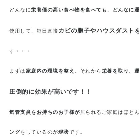
どんなに
栄養価の高い食べ物を食べても
、
どんなに
カビの胞子やハウスダスト
使用して、毎日直接
す・・・
まずは
家庭内の環境を整え
、それから
栄養を取り
、
圧倒的に効果が高いです！！
気管支炎をお持ちのお子様が
居られるご家庭はほと
ング
をしているのが
現状
です。