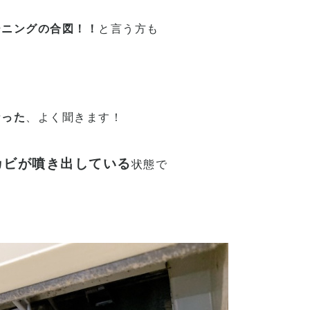
ーニングの合図！！
と言う方も
なった
、よく聞きます！
カビが噴き出している
状態で