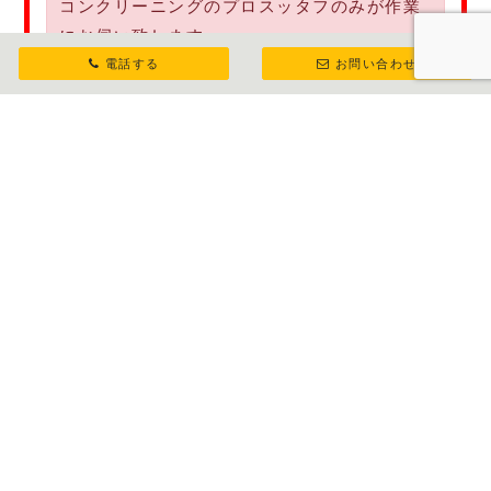
コンクリーニングのプロスッタフのみが作業
にお伺い致します。
電話する
お問い合わせ
お支払方法：現金・銀行振り込み・各種ク
レジットカード払い（webカード決済payp
al）ペイペイ（paypay）対応。
安心・安全・丁寧を常に心がけております。
0120-265-075
平日08:30-18:00（日曜のみ休）
※繋がらない場合は、留守番電話かメールよりお
問い合わせ下さいませ。
メールで連絡する
24時間受付中