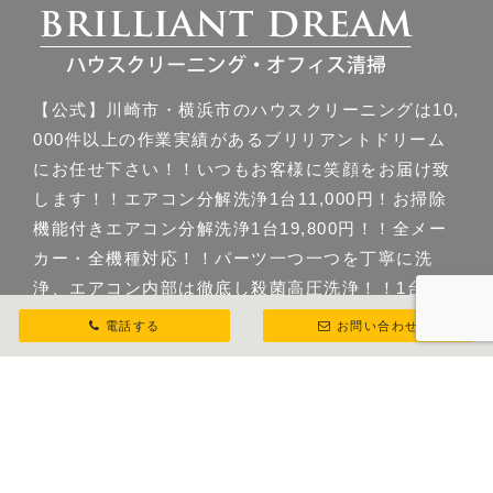
【公式】川崎市・横浜市のハウスクリーニングは10,
000件以上の作業実績があるブリリアントドリーム
にお任せ下さい！！いつもお客様に笑顔をお届け致
します！！エアコン分解洗浄1台11,000円！お掃除
機能付きエアコン分解洗浄1台19,800円！！全メー
カー・全機種対応！！パーツ一つ一つを丁寧に洗
浄、エアコン内部は徹底し殺菌高圧洗浄！！1台か
らカード決済対応、川崎じもと応援券・paypay対
電話する
お問い合わせ
応。お見積り無料！！
Copyright ©
【公式】川崎市・横浜市｜ハウスクリーニング
｜ブリリアントドリーム
All Rights Reserved.