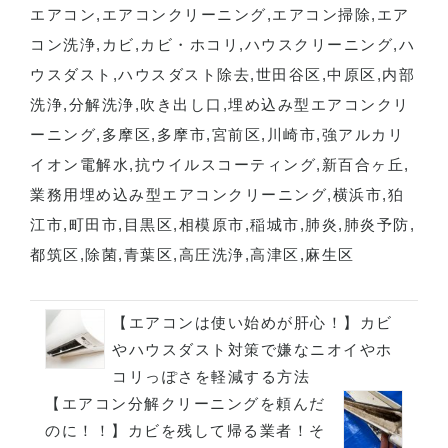
エアコン
,
エアコンクリーニング
,
エアコン掃除
,
エア
コン洗浄
,
カビ
,
カビ・ホコリ
,
ハウスクリーニング
,
ハ
ウスダスト
,
ハウスダスト除去
,
世田谷区
,
中原区
,
内部
洗浄
,
分解洗浄
,
吹き出し口
,
埋め込み型エアコンクリ
ーニング
,
多摩区
,
多摩市
,
宮前区
,
川崎市
,
強アルカリ
イオン電解水
,
抗ウイルスコーティング
,
新百合ヶ丘
,
業務用埋め込み型エアコンクリーニング
,
横浜市
,
狛
江市
,
町田市
,
目黒区
,
相模原市
,
稲城市
,
肺炎
,
肺炎予防
,
都筑区
,
除菌
,
青葉区
,
高圧洗浄
,
高津区
,
麻生区
【エアコンは使い始めが肝心！】カビ
やハウスダスト対策で嫌なニオイやホ
コリっぽさを軽減する方法
【エアコン分解クリーニングを頼んだ
のに！！】カビを残して帰る業者！そ